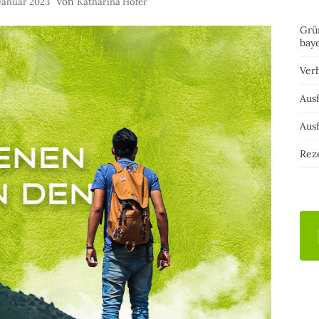
von
 Januar 2023
Katharina Hofer
Grü
bay
Ver
Ausf
Ausf
Rez