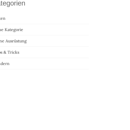
tegorien
ten
ne Kategorie
ne Ausrüstung
s & Tricks
dern